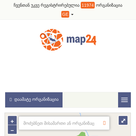
ჩვენთან უკვე რეგისტრირებულია
11974
ორგანიზაცია
GE
ᲓᲐᲐᲛᲐᲢᲔ ᲝᲠᲒᲐᲜᲘᲖᲐᲪᲘᲐ
Toggl
naviga
+
⤢
−