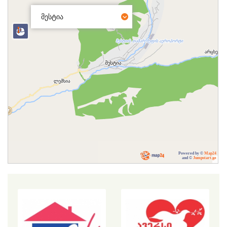
მესტია
Powered by ©
Map24
and ©
Jumpstart.ge