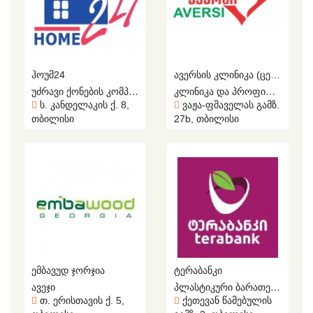
ᲰᲝᲣᲛ24
ᲐᲕᲔᲠᲡᲘᲡ ᲙᲚᲘᲜᲘᲙᲐ (ᲪᲔᲜᲢᲠᲐᲚᲣᲠᲘ ᲤᲘᲚᲘᲐᲚᲘ)
უძრავი ქონების კომპანია
კლინიკა და პროფილაქტიკურ დიაგნოსტიკური ცენტრი
ს. კანდელაკის ქ. 8,
ვაჟა-ფშაველას გამზ.
თბილისი
27b, თბილისი
ᲔᲛᲑᲐᲕᲣᲓ ᲯᲝᲠᲯᲘᲐ
ᲢᲔᲠᲐᲑᲐᲜᲙᲘ
ავეჯი
პლასტიკური ბარათები, ანაბრები, სესხები
თ. ერისთავის ქ. 5,
ქეთევან წამებულის