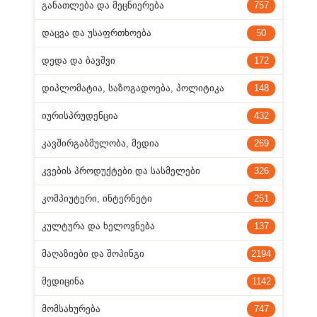
ᲒᲐᲜᲐᲗᲚᲔᲑᲐ ᲓᲐ ᲛᲔᲪᲜᲘᲔᲠᲔᲑᲐ
757
ᲓᲐᲪᲕᲐ ᲓᲐ ᲣᲡᲐᲤᲠᲗᲮᲝᲔᲑᲐ
50
ᲓᲔᲓᲐ ᲓᲐ ᲑᲐᲕᲨᲕᲘ
172
ᲓᲘᲞᲚᲝᲛᲐᲢᲘᲐ, ᲡᲐᲖᲝᲒᲐᲓᲝᲔᲑᲐ, ᲞᲝᲚᲘᲢᲘᲙᲐ
148
ᲘᲣᲠᲘᲡᲞᲠᲣᲓᲔᲜᲪᲘᲐ
432
ᲙᲐᲕᲨᲘᲠᲒᲐᲑᲛᲣᲚᲝᲑᲐ, ᲛᲔᲓᲘᲐ
269
ᲙᲕᲔᲑᲘᲡ ᲞᲠᲝᲓᲣᲥᲢᲔᲑᲘ ᲓᲐ ᲡᲐᲡᲛᲔᲚᲔᲑᲘ
326
ᲙᲝᲛᲞᲘᲣᲢᲔᲠᲘ, ᲘᲜᲢᲔᲠᲜᲔᲢᲘ
251
ᲙᲣᲚᲢᲣᲠᲐ ᲓᲐ ᲮᲔᲚᲝᲕᲜᲔᲑᲐ
137
ᲛᲐᲦᲐᲖᲘᲔᲑᲘ ᲓᲐ ᲨᲝᲞᲘᲜᲒᲘ
2194
ᲛᲔᲓᲘᲪᲘᲜᲐ
1142
ᲛᲝᲛᲡᲐᲮᲣᲠᲔᲑᲐ
747