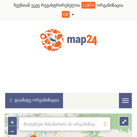
ჩვენთან უკვე რეგისტრირებულია
11974
ორგანიზაცია
GE
ᲓᲐᲐᲛᲐᲢᲔ ᲝᲠᲒᲐᲜᲘᲖᲐᲪᲘᲐ
Toggl
naviga
+
⤢
−