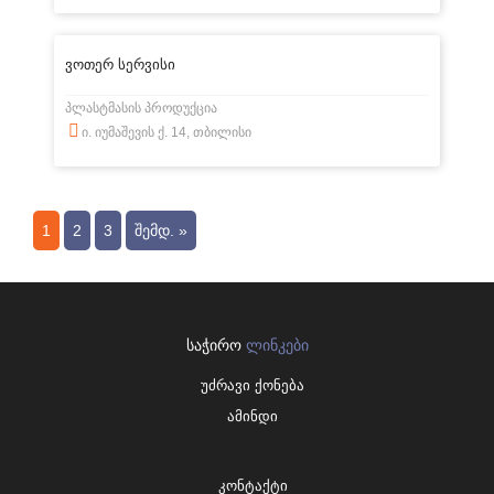
ვოთერ სერვისი
პლასტმასის პროდუქცია
ი. იუმაშევის ქ. 14, თბილისი
1
2
3
ᲨᲔᲛᲓ. »
ᲡᲐᲭᲘᲠᲝ
ᲚᲘᲜᲙᲔᲑᲘ
უძრავი ქონება
ამინდი
კონტაქტი