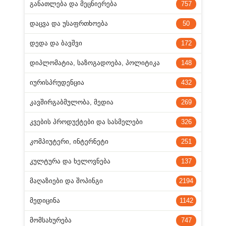
ᲒᲐᲜᲐᲗᲚᲔᲑᲐ ᲓᲐ ᲛᲔᲪᲜᲘᲔᲠᲔᲑᲐ
757
ᲓᲐᲪᲕᲐ ᲓᲐ ᲣᲡᲐᲤᲠᲗᲮᲝᲔᲑᲐ
50
ᲓᲔᲓᲐ ᲓᲐ ᲑᲐᲕᲨᲕᲘ
172
ᲓᲘᲞᲚᲝᲛᲐᲢᲘᲐ, ᲡᲐᲖᲝᲒᲐᲓᲝᲔᲑᲐ, ᲞᲝᲚᲘᲢᲘᲙᲐ
148
ᲘᲣᲠᲘᲡᲞᲠᲣᲓᲔᲜᲪᲘᲐ
432
ᲙᲐᲕᲨᲘᲠᲒᲐᲑᲛᲣᲚᲝᲑᲐ, ᲛᲔᲓᲘᲐ
269
ᲙᲕᲔᲑᲘᲡ ᲞᲠᲝᲓᲣᲥᲢᲔᲑᲘ ᲓᲐ ᲡᲐᲡᲛᲔᲚᲔᲑᲘ
326
ᲙᲝᲛᲞᲘᲣᲢᲔᲠᲘ, ᲘᲜᲢᲔᲠᲜᲔᲢᲘ
251
ᲙᲣᲚᲢᲣᲠᲐ ᲓᲐ ᲮᲔᲚᲝᲕᲜᲔᲑᲐ
137
ᲛᲐᲦᲐᲖᲘᲔᲑᲘ ᲓᲐ ᲨᲝᲞᲘᲜᲒᲘ
2194
ᲛᲔᲓᲘᲪᲘᲜᲐ
1142
ᲛᲝᲛᲡᲐᲮᲣᲠᲔᲑᲐ
747