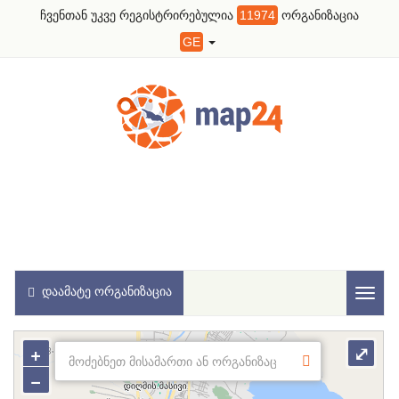
ჩვენთან უკვე რეგისტრირებულია
11974
ორგანიზაცია
GE
ᲓᲐᲐᲛᲐᲢᲔ ᲝᲠᲒᲐᲜᲘᲖᲐᲪᲘᲐ
Toggl
naviga
+
⤢
−