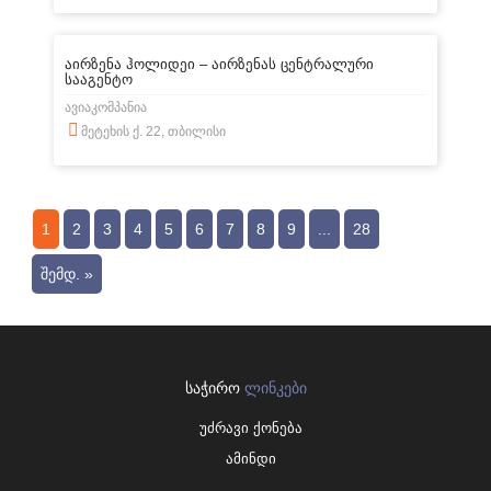
აირზენა ჰოლიდეი – აირზენას ცენტრალური
სააგენტო
ავიაკომპანია
მეტეხის ქ. 22, თბილისი
1
2
3
4
5
6
7
8
9
...
28
ᲨᲔᲛᲓ. »
ᲡᲐᲭᲘᲠᲝ
ᲚᲘᲜᲙᲔᲑᲘ
უძრავი ქონება
ამინდი