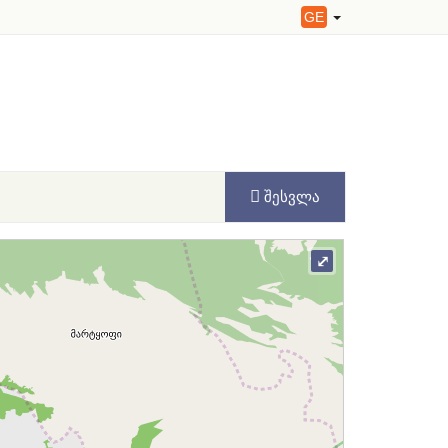
GE
ᲨᲔᲡᲕᲚᲐ
⤢